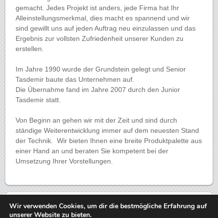
gemacht. Jedes Projekt ist anders, jede Firma hat Ihr
Alleinstellungsmerkmal, dies macht es spannend und wir
sind gewillt uns auf jeden Auftrag neu einzulassen und das
Ergebnis zur vollsten Zufriedenheit unserer Kunden zu
erstellen.
Im Jahre 1990 wurde der Grundstein gelegt und Senior
Tasdemir baute das Unternehmen auf.
Die Übernahme fand im Jahre 2007 durch den Junior
Tasdemir statt.
Von Beginn an gehen wir mit der Zeit und sind durch
ständige Weiterentwicklung immer auf dem neuesten Stand
der Technik. Wir bieten Ihnen eine breite Produktpalette aus
einer Hand an und beraten Sie kompetent bei der
Umsetzung Ihrer Vorstellungen.
ATE Werbetechnik
• Tel.: 0221 998 22 20 • fax.: 0221 - 998 22 19
Wir verwenden Cookies, um dir die bestmögliche Erfahrung auf
unserer Website zu bieten.
•
mail@ate-werbetechnik.de
•
Kontakt / Impressum
/ Unsere AGB